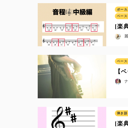
ボーカ
ベース
[楽
ベース
【ベ
弾き語
[楽