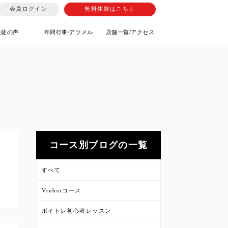
会員ログイン
無料体験はこちら
生徒の声
年間行事/アツメル
店舗一覧/アクセス
コース別ブログの一覧
すべて
Vtuberコース
ボイトレ初心者レッスン