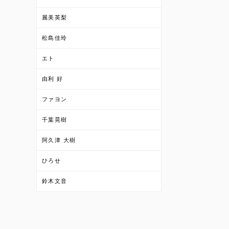
麗美英梨
松島佳玲
エト
由利 好
ファヨン
千葉晃樹
阿久津 大樹
ひろせ
鈴木文音