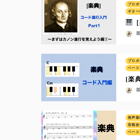
プロボ
ギター
［
プロボ
ベース
[楽
発声基
音痴改
ベース