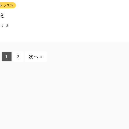
レッスン
ミ
ナナミ
1
2
次へ »