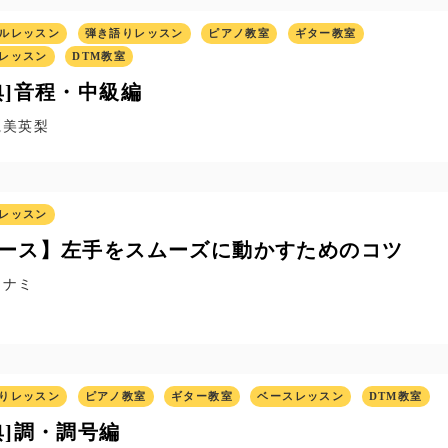
ルレッスン
弾き語りレッスン
ピアノ教室
ギター教室
レッスン
DTM教室
典]音程・中級編
麗美英梨
レッスン
ース】左手をスムーズに動かすためのコツ
ナナミ
りレッスン
ピアノ教室
ギター教室
ベースレッスン
DTM教室
典]調・調号編