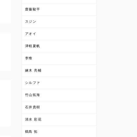
齋藤駿平
スジン
アオイ
津軽夏帆
李惟
練木 亮輔
シルファ
竹山拓海
石井貴樹
清水 彩花
鶴島 拓