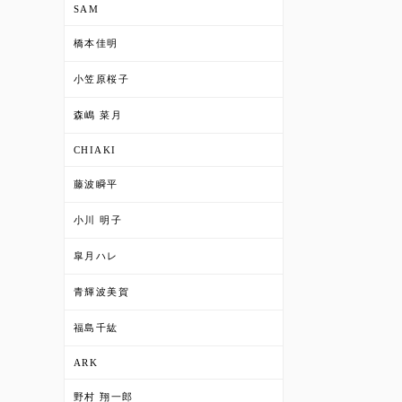
SAM
橋本佳明
小笠原桜子
森嶋 菜月
CHIAKI
藤波瞬平
小川 明子
皐月ハレ
青輝波美賀
福島千紘
ARK
野村 翔一郎