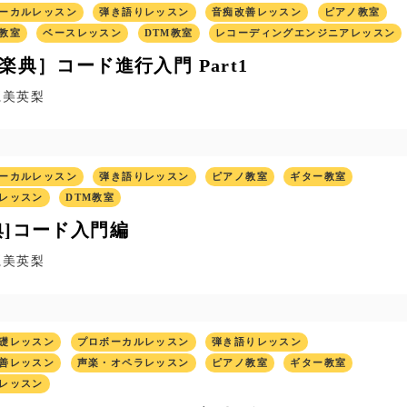
ーカルレッスン
弾き語りレッスン
音痴改善レッスン
ピアノ教室
教室
ベースレッスン
DTM教室
レコーディングエンジニアレッスン
楽典］コード進行入門 Part1
麗美英梨
ーカルレッスン
弾き語りレッスン
ピアノ教室
ギター教室
レッスン
DTM教室
典]コード入門編
麗美英梨
礎レッスン
プロボーカルレッスン
弾き語りレッスン
善レッスン
声楽・オペラレッスン
ピアノ教室
ギター教室
レッスン