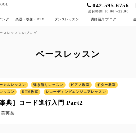
042-595-6756
OOL
受付時間 10:00〜22:00
ニング
楽器・映像・DTM
ダンスレッスン
講師紹介/ブログ
ースレッスンのブログ
ベースレッスン
ーカルレッスン
弾き語りレッスン
ピアノ教室
ギター教室
レッスン
DTM教室
レコーディングエンジニアレッスン
楽典］コード進行入門 Part2
麗美英梨