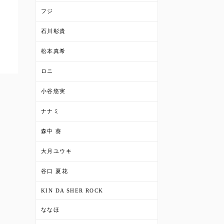
フジ
石川彰貴
松本真希
ロニ
小谷悠実
ナナミ
森中 葵
大月ユウキ
谷口 夏花
KIN DA SHER ROCK
ななほ