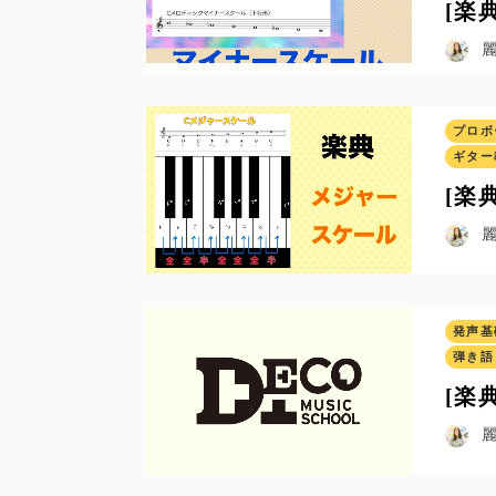
[楽
プロボ
ギター
[楽
発声基
弾き語
[楽