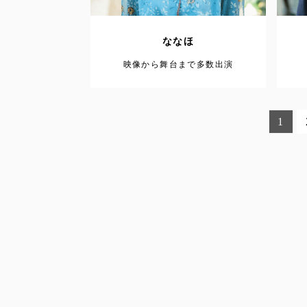
ななほ
映像から舞台まで多数出演
1