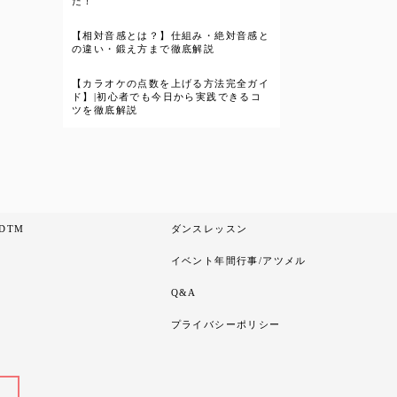
た！
【相対音感とは？】仕組み・絶対音感と
の違い・鍛え方まで徹底解説
【カラオケの点数を上げる方法完全ガイ
ド】|初心者でも今日から実践できるコ
ツを徹底解説
DTM
ダンスレッスン
イベント年間行事/アツメル
Q&A
プライバシーポリシー