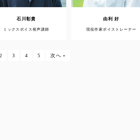
石川彰貴
由利 好
ミックスボイス発声講師
現役作家ボイストレーナー
2
3
4
5
次へ »