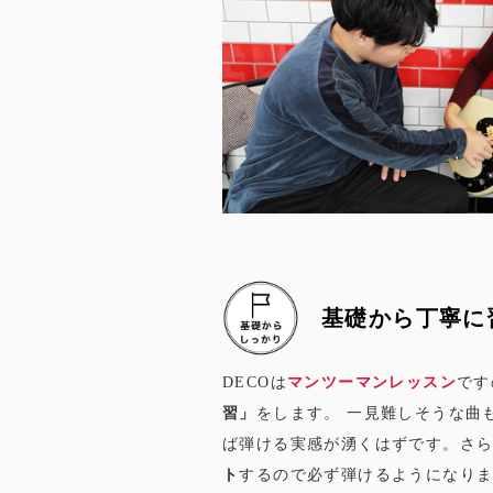
基礎から丁寧に
DECOは
マンツーマンレッスン
です
習」
をします。 一見難しそうな曲
ば弾ける実感が湧くはずです。さ
ト
するので必ず弾けるようになりま