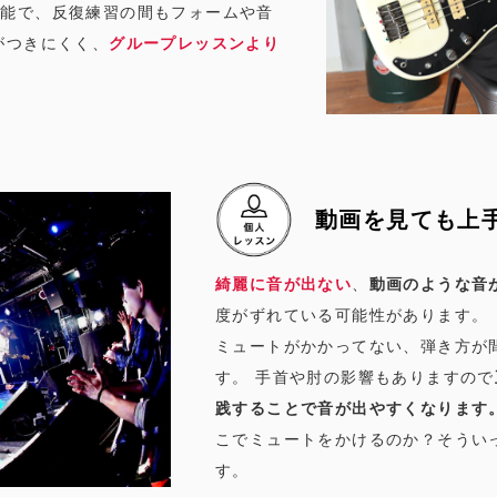
可能で、反復練習の間もフォームや音
がつきにくく、
グループレッスンより
動画を見ても上
綺麗に音が出ない
、
動画のような音
度がずれている可能性があります。
ミュートがかかってない、弾き方が
す。 手首や肘の影響もありますので
践することで音が出やすくなります
こでミュートをかけるのか？そうい
す。