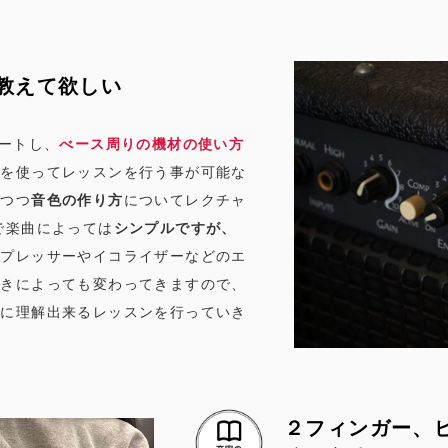
教えて欲しい
タートし、
べース周りの機材の使い方
プを使ってレッスンを行う事が可能な
りつつ
音色の作り方
についてレクチャ
で楽曲によっては
シンプルですが、
ンプレッサーやイコライザーなどのエ
弾きによっても変わってきますので、
緒に理解出来るレッスンを行っていき
２フィンガー、