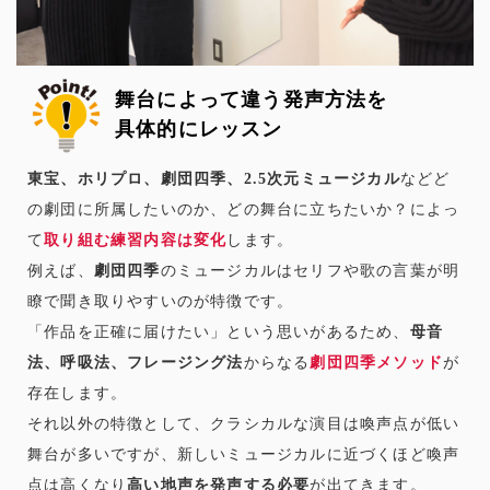
舞台によって違う発声方法を
具体的にレッスン
東宝、ホリプロ、劇団四季、2.5次元ミュージカル
などど
の劇団に所属したいのか、どの舞台に立ちたいか？によっ
て
取り組む練習内容は変化
します。
例えば、
劇団四季
のミュージカルはセリフや歌の言葉が明
瞭で聞き取りやすいのが特徴です。
「作品を正確に届けたい」という思いがあるため、
母音
法、呼吸法、フレージング法
からなる
劇団四季メソッド
が
存在します。
それ以外の特徴として、クラシカルな演目は喚声点が低い
舞台が多いですが、新しいミュージカルに近づくほど喚声
点は高くなり
高い地声を発声する必要
が出てきます。