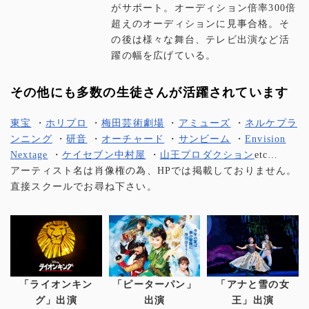
がサポート。オーディション倍率300倍
超えのオーディションに見事合格。そ
の後は様々な舞台、テレビ出演など活
躍の幅を広げている。
その他にも多数の生徒さんが活躍されています
東宝
・
ホリプロ
・
梅田芸術劇場
・
アミューズ
・
ネルケプラ
ンニング
・
研音
・
オーチャード
・
サンビーム
・
Envision
Nextage
・
ケイセブン中村屋
・
山王プロダクション
etc…
アーティスト名は肖像権の為、HPでは掲載しておりません。
直接スクールでお尋ね下さい。
「ライオンキン
「ピーターパン」
「アナと雪の女
グ」出演
出演
王」出演