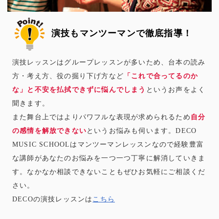
演技もマンツーマンで徹底指導！
演技レッスンはグループレッスンが多いため、台本の読み
方・考え方、役の掘り下げ方など
「これで合ってるのか
な」と不安を払拭できずに悩んでしまう
というお声をよく
聞きます。
また舞台上ではよりパワフルな表現が求められるため
自分
の感情を解放できない
というお悩みも伺います。DECO
MUSIC SCHOOLはマンツーマンレッスンなので経験豊富
な講師があなたのお悩みを一つ一つ丁寧に解消していきま
す。なかなか相談できないこともぜひお気軽にご相談くだ
さい。
DECOの演技レッスンは
こちら