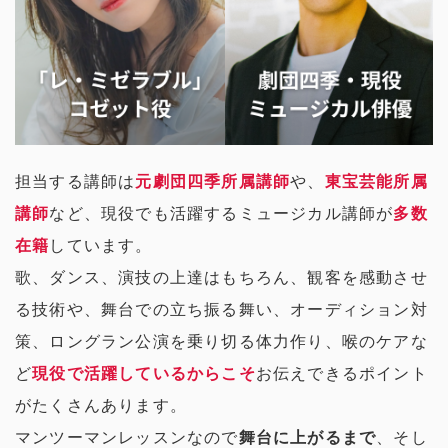
担当する講師は
元劇団四季所属講師
や、
東宝芸能所属
講師
など、現役でも活躍するミュージカル講師が
多数
在籍
しています。
歌、ダンス、演技の上達はもちろん、観客を感動させ
る技術や、舞台での立ち振る舞い、オーディション対
策、ロングラン公演を乗り切る体力作り、喉のケアな
ど
現役で活躍しているからこそ
お伝えできるポイント
がたくさんあります。
マンツーマンレッスンなので
舞台に上がるまで
、そし