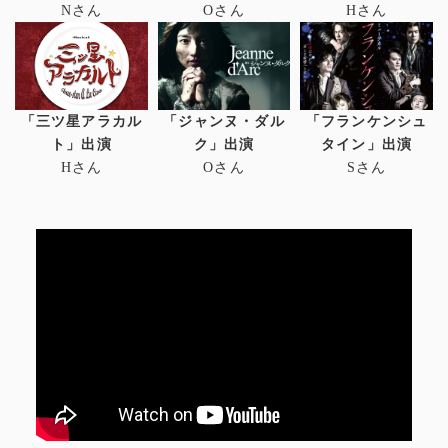
Nさん
Oさん
Hさん
「三ツ星アラカル
「ジャンヌ・ダル
「フランケンシュ
ト」出演
ク」出演
タイン」出演
Hさん
Oさん
Sさん