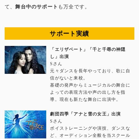
て、
舞台中のサポート
も万全です。
サポート実績
「エリザベート」「千と千尋の神隠
し」出演
Sさん
元々ダンスを長年やっており、歌に自
信がないと来校。
基礎の発声からミュージカルの舞台に
よっての表現方法や声の出し方を指
導。現在も新たな舞台に出演中。
劇団四季「アナと雪の女王」出演
Sさん
ボイストレーニングや演技、ダンスな
ど、オーディション全般を当スクール