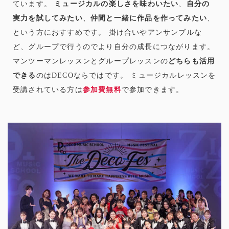
ています。
ミュージカルの楽しさを味わいたい
、
自分の
実力を試してみたい
、
仲間と一緒に作品を作ってみたい
、
という方におすすめです。 掛け合いやアンサンブルな
ど、グループで行うのでより自分の成長につながります。
マンツーマンレッスンとグループレッスンの
どちらも活用
できる
のはDECOならではです。 ミュージカルレッスンを
受講されている方は
参加費無料
で参加できます。