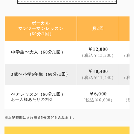
ボーカル
マンツーマンレッスン
月2回
(60分/1回)
￥12,000
￥
中学生〜大人（60分/1回）
（税込￥13,200）
（税込
￥10,400
￥
3歳〜小学6年生（60分/1回）
（税込￥11,440）
（税込
￥6,000
ペアレッスン（60分/1回）
お一人様あたりの料金
（税込￥6,600）
（税込
※上記時間に入れ替え5分ほどを含みます。