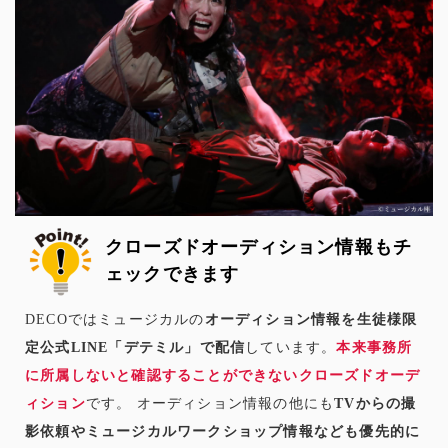
クローズドオーディション情報もチ
ェックできます
DECOではミュージカルの
オーディション情報を生徒様限
定公式LINE「デテミル」で配信
しています。
本来事務所
に所属しないと確認することができないクローズドオーデ
ィション
です。 オーディション情報の他にも
TVからの撮
影依頼やミュージカルワークショップ情報なども優先的に