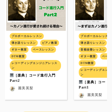
プロボーカルレッスン
プロボーカルレッスン
弾き語りレッスン
ピアノ教室
弾き語りレッスン
ギター教室
ベースレッスン
音痴改善レッスン
DTM教室
ギター教室
ベース
レコーディングエンジニアレッス
DTM教室
ン
レコーディングエンジ
ン
［楽典］コード進行入門
Part2
［楽典］コード
Part1
麗美英梨
麗美英梨