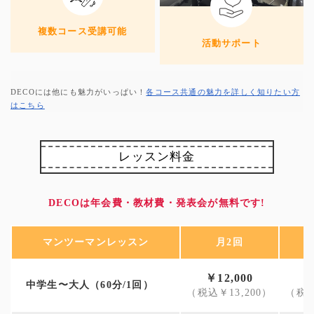
複数コース受講可能
活動サポート
DECOには他にも魅力がいっぱい！
各コース共通の魅力を詳しく知りたい方
はこちら
レッスン料金
DECOは年会費・教材費・発表会が無料です!
マンツーマンレッスン
月2回
￥12,000
￥
中学生〜大人（60分/1回）
（税込￥13,200）
（税込