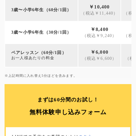
￥10,400
￥
3歳〜小学6年生（60分/1回）
（税込￥11,440）
（税込
￥8,400
3歳〜小学6年生（30分/1回）
（税込￥9,240）
（税込
￥6,000
ペアレッスン（60分/1回）
お一人様あたりの料金
（税込￥6,600）
（税込
※上記時間に入れ替え5分ほどを含みます。
まずは60分間のお試し！
無料体験申し込みフォーム