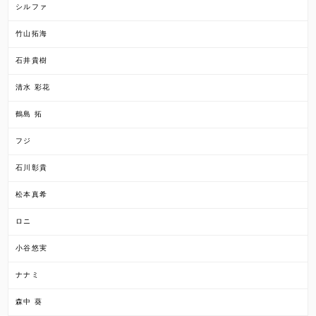
シルファ
竹山拓海
石井貴樹
清水 彩花
鶴島 拓
フジ
石川彰貴
松本真希
ロニ
小谷悠実
ナナミ
森中 葵