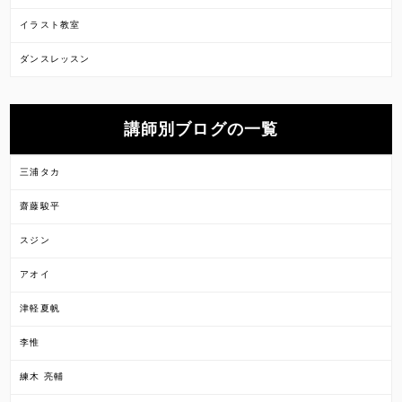
イラスト教室
ダンスレッスン
講師別ブログの一覧
三浦タカ
齋藤駿平
スジン
アオイ
津軽夏帆
李惟
練木 亮輔