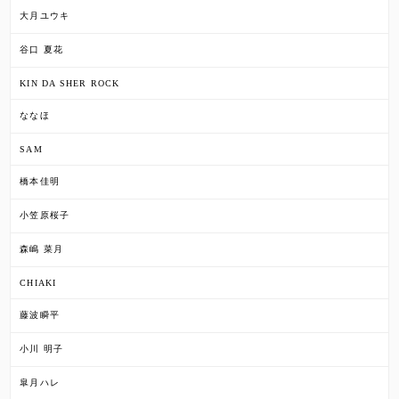
大月ユウキ
谷口 夏花
KIN DA SHER ROCK
ななほ
SAM
橋本佳明
小笠原桜子
森嶋 菜月
CHIAKI
藤波瞬平
小川 明子
皐月ハレ