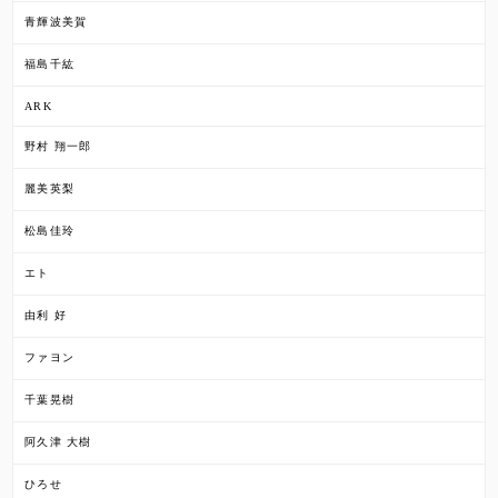
青輝波美賀
福島千紘
ARK
野村 翔一郎
麗美英梨
松島佳玲
エト
由利 好
ファヨン
千葉晃樹
阿久津 大樹
ひろせ