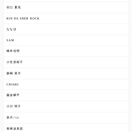
谷口 夏花
KIN DA SHER ROCK
ななほ
SAM
橋本佳明
小笠原桜子
森嶋 菜月
CHIAKI
藤波瞬平
小川 明子
皐月ハレ
青輝波美賀