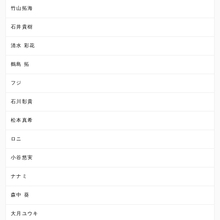
竹山拓海
石井貴樹
清水 彩花
鶴島 拓
フジ
石川彰貴
松本真希
ロニ
小谷悠実
ナナミ
森中 葵
大月ユウキ