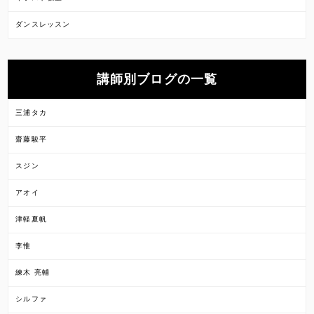
ダンスレッスン
講師別ブログの一覧
三浦タカ
齋藤駿平
スジン
アオイ
津軽夏帆
李惟
練木 亮輔
シルファ