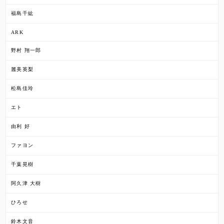
福島千紘
ARK
野村 翔一郎
麗美英梨
松島佳玲
エト
由利 好
ファヨン
千葉晃樹
阿久津 大樹
ひろせ
鈴木文音