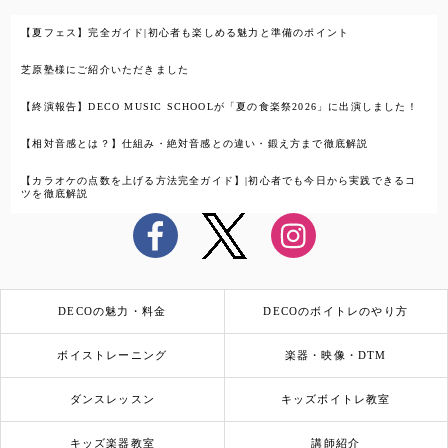
【夏フェス】完全ガイド|初心者も楽しめる魅力と準備のポイント
芝原塾様にご紹介いただきました
【終演報告】DECO MUSIC SCHOOLが「夏の食楽祭2026」に出演しました！
【相対音感とは？】仕組み・絶対音感との違い・鍛え方まで徹底解説
【カラオケの点数を上げる方法完全ガイド】|初心者でも今日から実践できるコ
ツを徹底解説
DECOの魅力・料金
DECOのボイトレのやり方
ボイストレーニング
楽器・映像・DTM
ダンスレッスン
キッズボイトレ教室
キッズ楽器教室
講師紹介