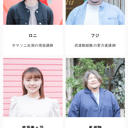
ロニ
フジ
サマソニ出演の現役講師
武道館経験の実力派講師
笠原希々花
峯岸翔