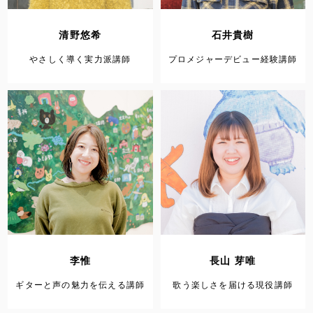
清野悠希
石井貴樹
やさしく導く実力派講師
プロメジャーデビュー経験講師
李惟
長山 芽唯
ギターと声の魅力を伝える講師
歌う楽しさを届ける現役講師