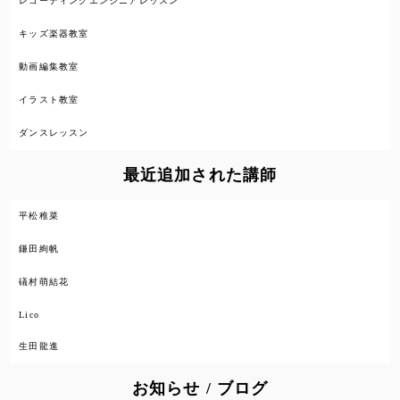
レコーディングエンジニアレッスン
キッズ楽器教室
動画編集教室
イラスト教室
ダンスレッスン
最近追加された講師
平松稚菜
鎌田絢帆
礒村萌結花
Lico
生田龍進
お知らせ / ブログ