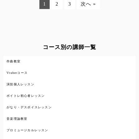
1
2
3
次へ »
コース別の講師一覧
作曲教室
Vtuberコース
演技個人レッスン
ボイトレ初心者レッスン
がなり・デスボイスレッスン
音楽理論教室
プロミュージカルレッスン