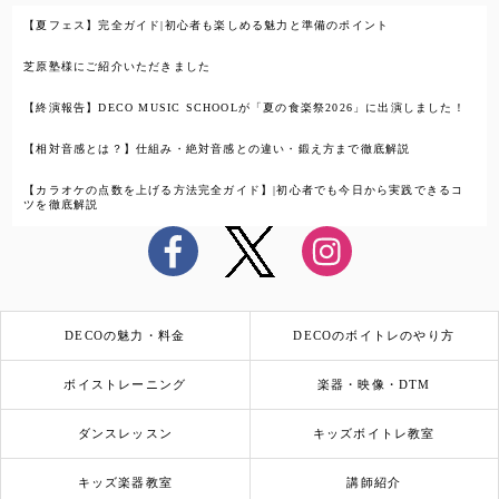
【夏フェス】完全ガイド|初心者も楽しめる魅力と準備のポイント
芝原塾様にご紹介いただきました
【終演報告】DECO MUSIC SCHOOLが「夏の食楽祭2026」に出演しました！
【相対音感とは？】仕組み・絶対音感との違い・鍛え方まで徹底解説
【カラオケの点数を上げる方法完全ガイド】|初心者でも今日から実践できるコ
ツを徹底解説
DECOの魅力・料金
DECOのボイトレのやり方
ボイストレーニング
楽器・映像・DTM
ダンスレッスン
キッズボイトレ教室
キッズ楽器教室
講師紹介