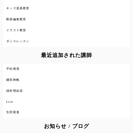
キッズ楽器教室
動画編集教室
イラスト教室
ダンスレッスン
最近追加された講師
平松稚菜
鎌田絢帆
礒村萌結花
Lico
生田龍進
お知らせ / ブログ