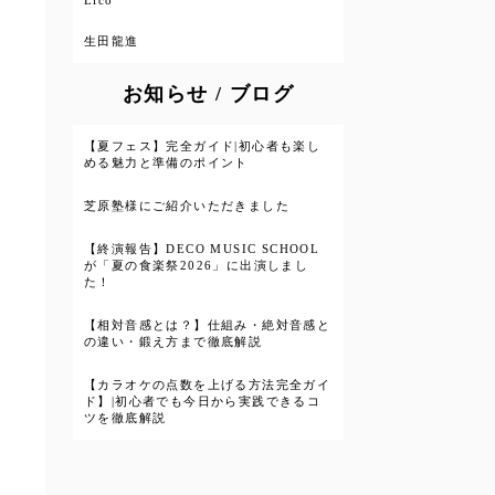
Lico
生田龍進
お知らせ / ブログ
【夏フェス】完全ガイド|初心者も楽し
める魅力と準備のポイント
芝原塾様にご紹介いただきました
【終演報告】DECO MUSIC SCHOOL
が「夏の食楽祭2026」に出演しまし
た！
【相対音感とは？】仕組み・絶対音感と
の違い・鍛え方まで徹底解説
【カラオケの点数を上げる方法完全ガイ
ド】|初心者でも今日から実践できるコ
ツを徹底解説