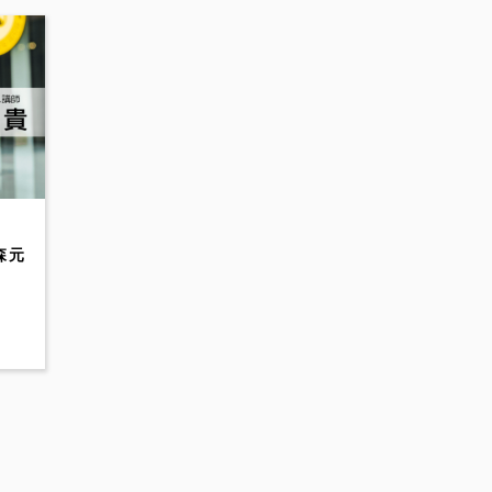
大森元
く
解