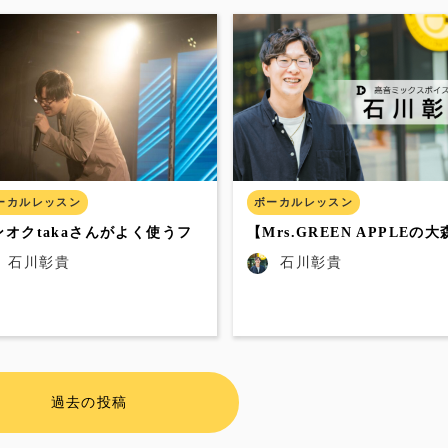
ーカルレッスン
ボーカルレッスン
ンオクtakaさんがよく使うフ
【Mrs.GREEN APPLEの
イクと練習方法
貴さんの歌唱力の秘密】うま
石川彰貴
石川彰貴
聴こえる歌い方のポイントを
説
過去の投稿