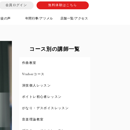
会員ログイン
無料体験はこちら
生徒の声
年間行事/アツメル
店舗一覧/アクセス
コース別の講師一覧
作曲教室
Vtuberコース
演技個人レッスン
ボイトレ初心者レッスン
がなり・デスボイスレッスン
音楽理論教室