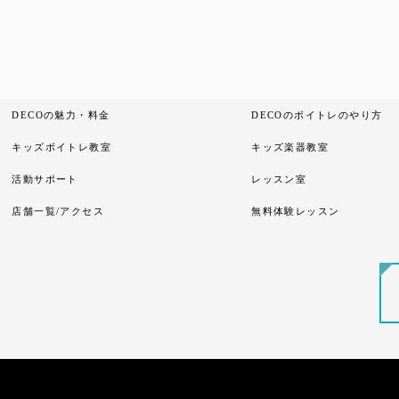
DECOの魅力・料金
DECOのボイトレのやり方
キッズボイトレ教室
キッズ楽器教室
活動サポート
レッスン室
店舗一覧/アクセス
無料体験レッスン