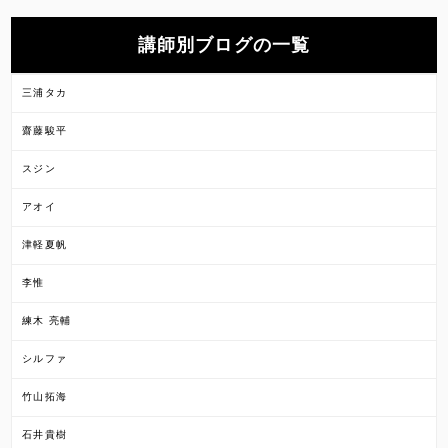
講師別ブログの一覧
三浦タカ
齋藤駿平
スジン
アオイ
津軽夏帆
李惟
練木 亮輔
シルファ
竹山拓海
石井貴樹