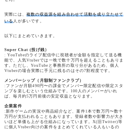
実際には、
複数の収益源を組み合わせて活動を成り立たせて
いる
人が多いです。
以下にまとめていきます。
Super Chat (投げ銭）
: YouTubeのライブ配信中に視聴者が金額を指定して送る機
能で、人気Vtuberでは一晩で数十万円を超えることもありま
す。ただし、YouTubeと事務所の取り分があるため、個人
Vtuberの場合実際に手元に残るのはその7割程度です。
メンバーシップ（月額制ファンクラブ）
:ファンが月額490円〜の課金でメンバー限定配信や限定スタ
ンプを楽しむという仕組みです。100人のメンバーがいれ
ば、毎月約5万円前後の安定収益となります。
企業案件
:新作ゲームの実況や商品紹介など、案件1本で数万円〜数十
万円が支払われることもあります。登録者数や影響力が大き
いほど単価も上がる仕組みになっています。X(旧Twitter)等
に個人Vtuber向けの案件をまとめてくれている人もいるの