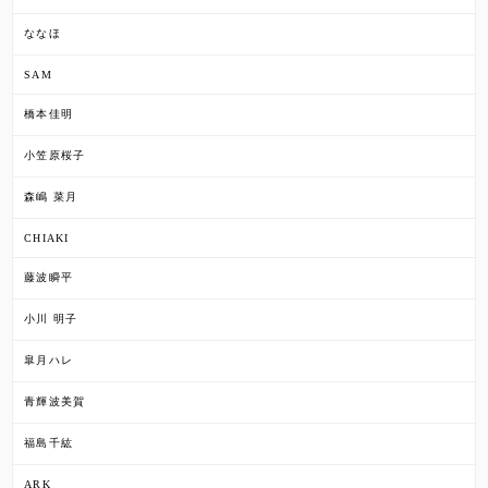
ななほ
SAM
橋本佳明
小笠原桜子
森嶋 菜月
CHIAKI
藤波瞬平
小川 明子
皐月ハレ
青輝波美賀
福島千紘
ARK