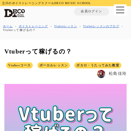
立川のボイストレーニングスクールDECO MUSIC SCHOOL
MENU
会員ログイン
ホーム
›
ボイストレーニング
›
Vtuberレッスン
›
Vtuberレッスンのブログ
›
Vtuberって稼げるの？
Vtuberって稼げるの？
Vtuberコース
ボーカルレッスン
ボカロ・うたってみた教室
松島佳玲