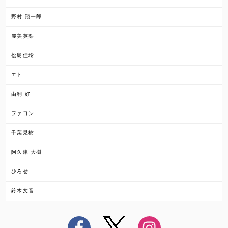
野村 翔一郎
麗美英梨
松島佳玲
エト
由利 好
ファヨン
千葉晃樹
阿久津 大樹
ひろせ
鈴木文音