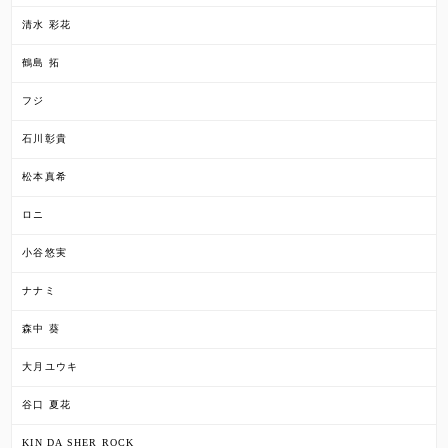
清水 彩花
鶴島 拓
フジ
石川彰貴
松本真希
ロニ
小谷悠実
ナナミ
森中 葵
大月ユウキ
谷口 夏花
KIN DA SHER ROCK