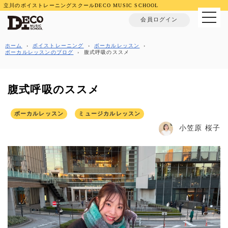
立川のボイストレーニングスクールDECO MUSIC SCHOOL
MENU
会員ログイン
ホーム
›
ボイストレーニング
›
ボーカルレッスン
›
ボーカルレッスンのブログ
›
腹式呼吸のススメ
腹式呼吸のススメ
ボーカルレッスン
ミュージカルレッスン
小笠原 桜子