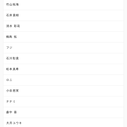
竹山拓海
石井貴樹
清水 彩花
鶴島 拓
フジ
石川彰貴
松本真希
ロニ
小谷悠実
ナナミ
森中 葵
大月ユウキ