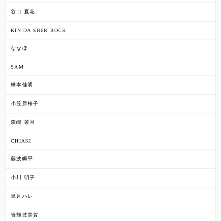
谷口 夏花
KIN DA SHER ROCK
ななほ
SAM
橋本佳明
小笠原桜子
森嶋 菜月
CHIAKI
藤波瞬平
小川 明子
皐月ハレ
青輝波美賀