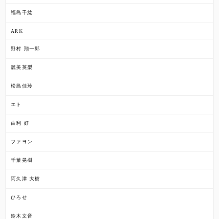
福島千紘
ARK
野村 翔一郎
麗美英梨
松島佳玲
エト
由利 好
ファヨン
千葉晃樹
阿久津 大樹
ひろせ
鈴木文音