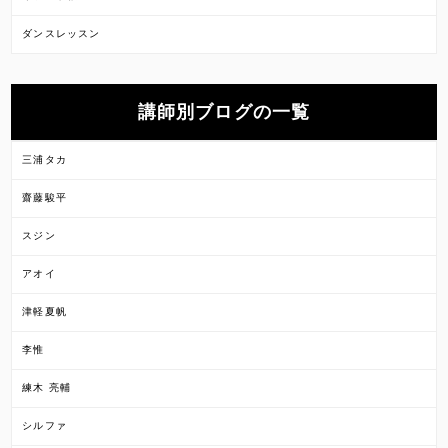
ダンスレッスン
講師別ブログの一覧
三浦タカ
齋藤駿平
スジン
アオイ
津軽夏帆
李惟
練木 亮輔
シルファ