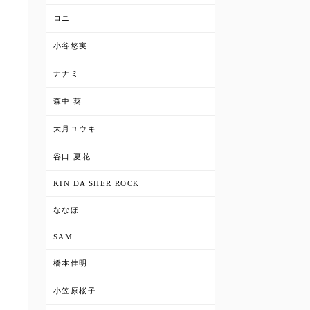
ロニ
小谷悠実
ナナミ
森中 葵
大月ユウキ
谷口 夏花
KIN DA SHER ROCK
ななほ
SAM
橋本佳明
小笠原桜子