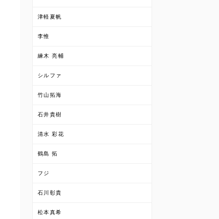
津軽夏帆
李惟
練木 亮輔
シルファ
竹山拓海
石井貴樹
清水 彩花
鶴島 拓
フジ
石川彰貴
松本真希