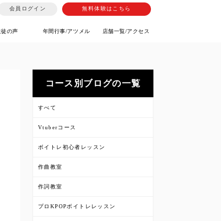
会員ログイン
無料体験はこちら
生徒の声
年間行事/アツメル
店舗一覧/アクセス
②
コース別ブログの一覧
すべて
Vtuberコース
ボイトレ初心者レッスン
作曲教室
作詞教室
プロKPOPボイトレレッスン