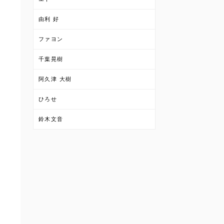
由利 好
ファヨン
千葉晃樹
阿久津 大樹
ひろせ
鈴木文音