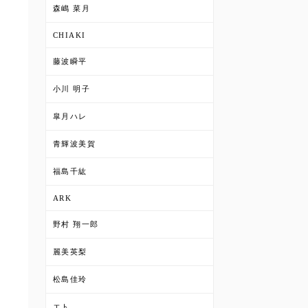
森嶋 菜月
CHIAKI
藤波瞬平
小川 明子
皐月ハレ
青輝波美賀
福島千紘
ARK
野村 翔一郎
麗美英梨
松島佳玲
エト