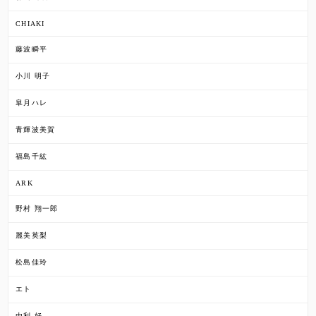
CHIAKI
藤波瞬平
小川 明子
皐月ハレ
青輝波美賀
福島千紘
ARK
野村 翔一郎
麗美英梨
松島佳玲
エト
由利 好