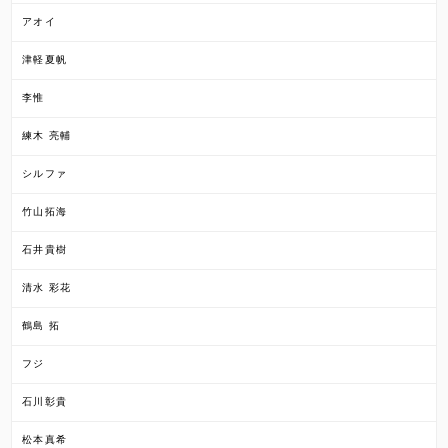
アオイ
津軽夏帆
李惟
練木 亮輔
シルファ
竹山拓海
石井貴樹
清水 彩花
鶴島 拓
フジ
石川彰貴
松本真希