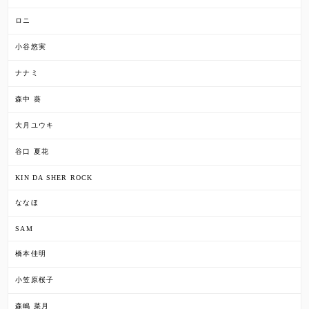
ロニ
小谷悠実
ナナミ
森中 葵
大月ユウキ
谷口 夏花
KIN DA SHER ROCK
ななほ
SAM
橋本佳明
小笠原桜子
森嶋 菜月