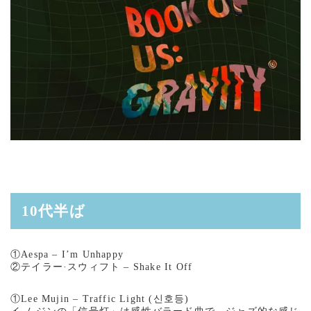
10代半ば
①Aespa – I’m Unhappy
②テイラー·スウィフト – Shake It Off
①Lee Mujin – Traffic Light (신호등)