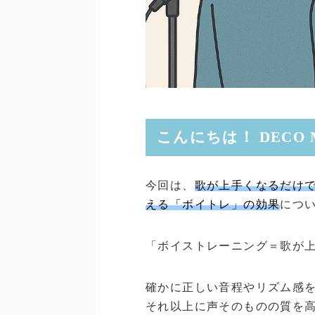
こんにちは！ DECO 
今回は、
歌が上手くなるだけ
える「ボイトレ」の効果
につ
「ボイストレーニング＝歌が
確かに正しい音程やリズム感
それ以上に声そのものの質を