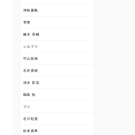
津軽夏帆
李惟
練木 亮輔
シルファ
竹山拓海
石井貴樹
清水 彩花
鶴島 拓
フジ
石川彰貴
松本真希