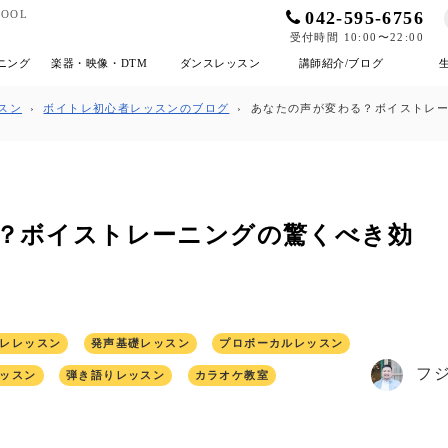
042-595-6756
OOL
受付時間 10:00〜22:00
ニング
楽器・映像・DTM
ダンスレッスン
講師紹介/ブログ
スン
›
ボイトレ初心者レッスンのブログ
›
あなたの声が変わる？ボイストレ
？ボイストレーニングの驚くべき効
レレッスン
発声基礎レッスン
プロボーカルレッスン
フ
ッスン
弾き語りレッスン
カラオケ教室