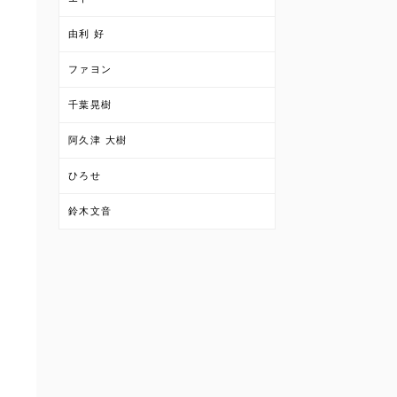
由利 好
ファヨン
千葉晃樹
阿久津 大樹
ひろせ
鈴木文音