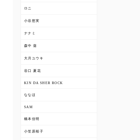
ロニ
小谷悠実
ナナミ
森中 葵
大月ユウキ
谷口 夏花
KIN DA SHER ROCK
ななほ
SAM
橋本佳明
小笠原桜子