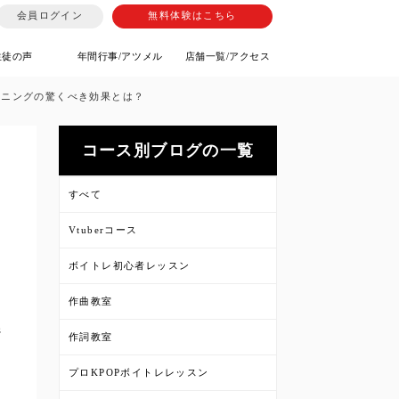
会員ログイン
無料体験はこちら
生徒の声
年間行事/アツメル
店舗一覧/アクセス
ーニングの驚くべき効果とは？
コース別ブログの一覧
すべて
Vtuberコース
ボイトレ初心者レッスン
作曲教室
ジ
作詞教室
プロKPOPボイトレレッスン