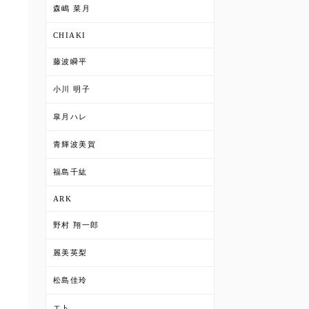
森嶋 菜月
CHIAKI
藤波瞬平
小川 明子
皐月ハレ
青輝波美賀
福島千紘
ARK
野村 翔一郎
麗美英梨
松島佳玲
エト