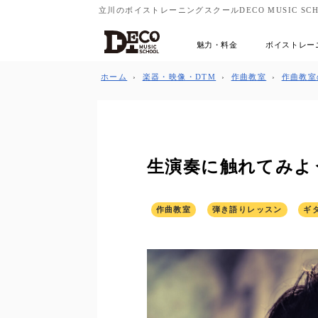
立川のボイストレーニングスクールDECO MUSIC SCH
魅力・料金
ボイストレー
ホーム
›
楽器・映像・DTM
›
作曲教室
›
作曲教室
生演奏に触れてみよ
作曲教室
弾き語りレッスン
ギ