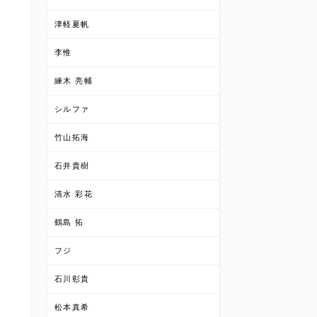
津軽夏帆
李惟
練木 亮輔
シルファ
竹山拓海
石井貴樹
清水 彩花
鶴島 拓
フジ
石川彰貴
松本真希