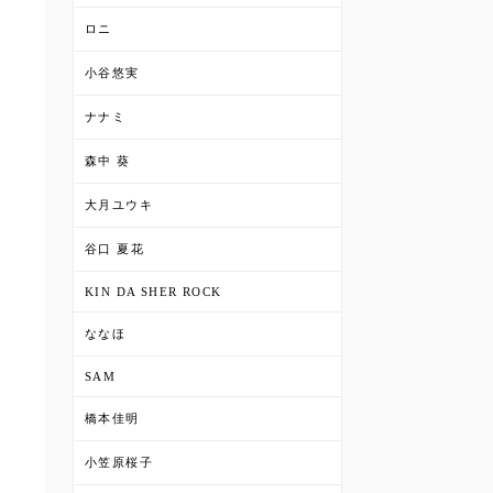
ロニ
小谷悠実
ナナミ
森中 葵
大月ユウキ
谷口 夏花
KIN DA SHER ROCK
ななほ
SAM
橋本佳明
小笠原桜子