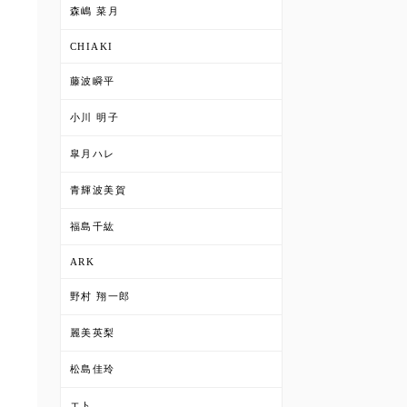
森嶋 菜月
CHIAKI
藤波瞬平
小川 明子
皐月ハレ
青輝波美賀
福島千紘
ARK
野村 翔一郎
麗美英梨
松島佳玲
エト