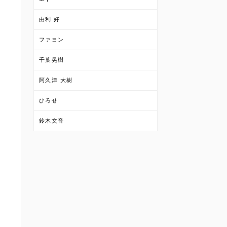
由利 好
ファヨン
千葉晃樹
阿久津 大樹
ひろせ
鈴木文音