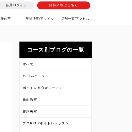
会員ログイン
無料体験はこちら
生徒の声
年間行事/アツメル
店舗一覧/アクセス
コース別ブログの一覧
すべて
Vtuberコース
ボイトレ初心者レッスン
作曲教室
作詞教室
プロKPOPボイトレレッスン