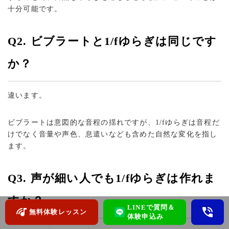
十分可能です。
Q2. ビブラートと1/fゆらぎは同じです
か？
違います。
ビブラートは意図的な音程の揺れですが、1/fゆらぎは音程だ
けでなく音量や声色、息遣いなども含めた自然な変化を指し
ます。
Q3. 声が細い人でも1/fゆらぎは作れま
すか？
LINEで質問＆
無料体験レッスン
体験申込み