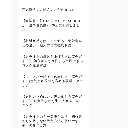
芝原塾様にご紹介いただきました
【終演報告】DECO MUSIC SCHOOL
が「夏の食楽祭2026」に出演しまし
た！
【相対音感とは？】仕組み・絶対音感
との違い・鍛え方まで徹底解説
【カラオケの点数を上げる方法完全ガ
イド】|初心者でも今日から実践できる
コツを徹底解説
【ウィスパーボイスの出し方】完全ガ
イド|色気と表現力を高める歌唱テクニ
ック
【男性のためのいい声の出し方完全ガ
イド】|魅力的な声を手に入れるトレー
ニング
【カラオケのキー変更とは？】初心者
でも失敗しない設定方法と歌いやすい
キーの見つけ方