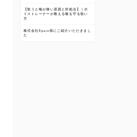
【歌うと喉が痛い原因と対処法】｜ボ
イストレーナーが教える喉を守る歌い
方
株式会社Epace様にご紹介いただきまし
た