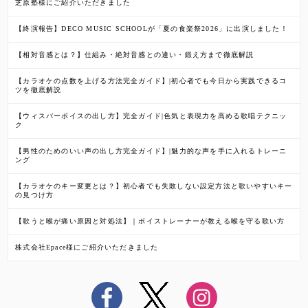
芝原塾様にご紹介いただきました
【終演報告】DECO MUSIC SCHOOLが「夏の食楽祭2026」に出演しました！
【相対音感とは？】仕組み・絶対音感との違い・鍛え方まで徹底解説
【カラオケの点数を上げる方法完全ガイド】|初心者でも今日から実践できるコ
ツを徹底解説
【ウィスパーボイスの出し方】完全ガイド|色気と表現力を高める歌唱テクニッ
ク
【男性のためのいい声の出し方完全ガイド】|魅力的な声を手に入れるトレーニ
ング
【カラオケのキー変更とは？】初心者でも失敗しない設定方法と歌いやすいキー
の見つけ方
【歌うと喉が痛い原因と対処法】｜ボイストレーナーが教える喉を守る歌い方
株式会社Epace様にご紹介いただきました