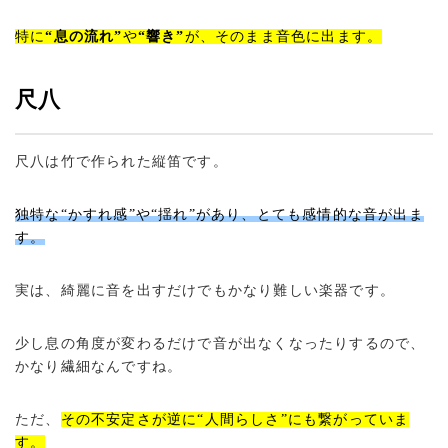
特に
“息の流れ”
や
“響き”
が、そのまま音色に出ます。
尺八
尺八は竹で作られた縦笛です。
独特な“かすれ感”や“揺れ”があり、とても感情的な音が出ま
す。
実は、綺麗に音を出すだけでもかなり難しい楽器です。
少し息の角度が変わるだけで音が出なくなったりするので、
かなり繊細なんですね。
ただ、
その不安定さが逆に“人間らしさ”にも繋がっていま
す。