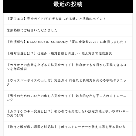
最近の投稿
【夏フェス】完全ガイド|初心者も楽しめる魅力と準備のポイント
芝原塾様にご紹介いただきました
【終演報告】DECO MUSIC SCHOOLが「夏の食楽祭2026」に出演しました！
【相対音感とは？】仕組み・絶対音感との違い・鍛え方まで徹底解説
【カラオケの点数を上げる方法完全ガイド】|初心者でも今日から実践できるコ
ツを徹底解説
【ウィスパーボイスの出し方】完全ガイド|色気と表現力を高める歌唱テクニッ
ク
【男性のためのいい声の出し方完全ガイド】|魅力的な声を手に入れるトレーニ
ング
【カラオケのキー変更とは？】初心者でも失敗しない設定方法と歌いやすいキー
の見つけ方
【歌うと喉が痛い原因と対処法】｜ボイストレーナーが教える喉を守る歌い方