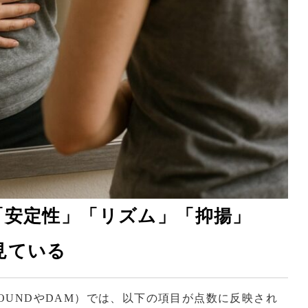
「安定性」「リズム」「抑揚」
見ている
SOUNDやDAM）では、以下の項目が点数に反映され