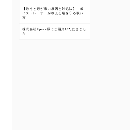
【歌うと喉が痛い原因と対処法】｜ボ
イストレーナーが教える喉を守る歌い
方
株式会社Epace様にご紹介いただきまし
た