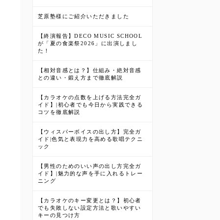
芝原塾様にご紹介いただきました
【終演報告】DECO MUSIC SCHOOL
が「夏の食楽祭2026」に出演しまし
た！
【相対音感とは？】仕組み・絶対音感
との違い・鍛え方まで徹底解説
【カラオケの点数を上げる方法完全ガ
イド】|初心者でも今日から実践できる
コツを徹底解説
【ウィスパーボイスの出し方】完全ガ
イド|色気と表現力を高める歌唱テクニ
ック
【男性のためのいい声の出し方完全ガ
イド】|魅力的な声を手に入れるトレー
ニング
【カラオケのキー変更とは？】初心者
でも失敗しない設定方法と歌いやすい
キーの見つけ方