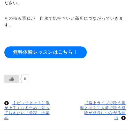
ださい。
その積み重ねが、自然で気持ちいい高音につながっていきま
す。
無料体験レッスンはこちら！
0
【 ピッチとは？】歌
【路上ライブで歌う意
が上手くなるために知っ
味とは？】人前で歌う経
ておきたい「音程」の基
験が成長につながる理
本
由