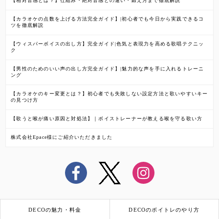
【相対音感とは？】仕組み・絶対音感との違い・鍛え方まで徹底解説
【カラオケの点数を上げる方法完全ガイド】|初心者でも今日から実践できるコ
ツを徹底解説
【ウィスパーボイスの出し方】完全ガイド|色気と表現力を高める歌唱テクニッ
ク
【男性のためのいい声の出し方完全ガイド】|魅力的な声を手に入れるトレーニ
ング
【カラオケのキー変更とは？】初心者でも失敗しない設定方法と歌いやすいキー
の見つけ方
【歌うと喉が痛い原因と対処法】｜ボイストレーナーが教える喉を守る歌い方
株式会社Epace様にご紹介いただきました
DECOの魅力・料金
DECOのボイトレのやり方