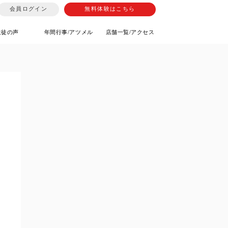
会員ログイン
無料体験はこちら
生徒の声
年間行事/アツメル
店舗一覧/アクセス