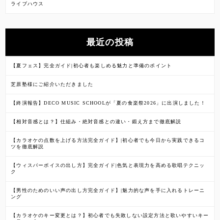
ライブハウス
最近の投稿
【夏フェス】完全ガイド|初心者も楽しめる魅力と準備のポイント
芝原塾様にご紹介いただきました
【終演報告】DECO MUSIC SCHOOLが「夏の食楽祭2026」に出演しました！
【相対音感とは？】仕組み・絶対音感との違い・鍛え方まで徹底解説
【カラオケの点数を上げる方法完全ガイド】|初心者でも今日から実践できるコ
ツを徹底解説
【ウィスパーボイスの出し方】完全ガイド|色気と表現力を高める歌唱テクニッ
ク
【男性のためのいい声の出し方完全ガイド】|魅力的な声を手に入れるトレーニ
ング
【カラオケのキー変更とは？】初心者でも失敗しない設定方法と歌いやすいキー