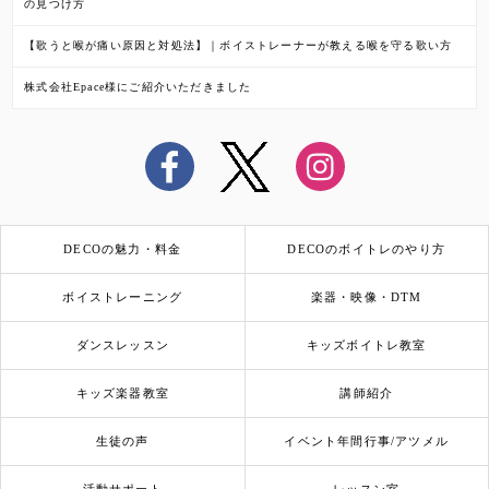
の見つけ方
【歌うと喉が痛い原因と対処法】｜ボイストレーナーが教える喉を守る歌い方
株式会社Epace様にご紹介いただきました
DECOの魅力・料金
DECOのボイトレのやり方
ボイストレーニング
楽器・映像・DTM
ダンスレッスン
キッズボイトレ教室
キッズ楽器教室
講師紹介
生徒の声
イベント年間行事/アツメル