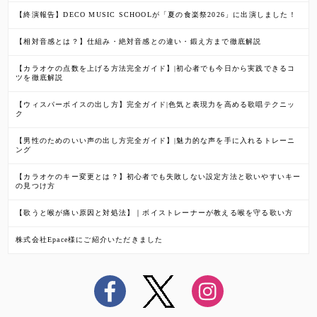
【終演報告】DECO MUSIC SCHOOLが「夏の食楽祭2026」に出演しました！
【相対音感とは？】仕組み・絶対音感との違い・鍛え方まで徹底解説
【カラオケの点数を上げる方法完全ガイド】|初心者でも今日から実践できるコ
ツを徹底解説
【ウィスパーボイスの出し方】完全ガイド|色気と表現力を高める歌唱テクニッ
ク
【男性のためのいい声の出し方完全ガイド】|魅力的な声を手に入れるトレーニ
ング
【カラオケのキー変更とは？】初心者でも失敗しない設定方法と歌いやすいキー
の見つけ方
【歌うと喉が痛い原因と対処法】｜ボイストレーナーが教える喉を守る歌い方
株式会社Epace様にご紹介いただきました