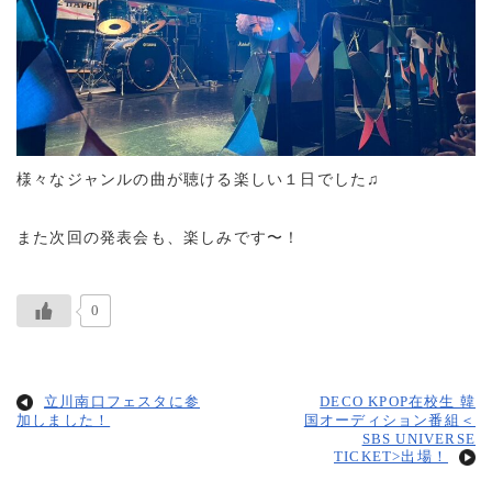
様々なジャンルの曲が聴ける楽しい１日でした♫
また次回の発表会も、楽しみです〜！
0
立川南口フェスタに参
DECO KPOP在校生 韓
加しました！
国オーディション番組＜
SBS UNIVERSE
TICKET>出場！