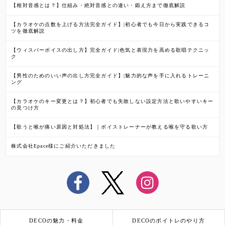
【相対音感とは？】仕組み・絶対音感との違い・鍛え方まで徹底解説
【カラオケの点数を上げる方法完全ガイド】|初心者でも今日から実践できるコ
ツを徹底解説
【ウィスパーボイスの出し方】完全ガイド|色気と表現力を高める歌唱テクニッ
ク
【男性のためのいい声の出し方完全ガイド】|魅力的な声を手に入れるトレーニ
ング
【カラオケのキー変更とは？】初心者でも失敗しない設定方法と歌いやすいキー
の見つけ方
【歌うと喉が痛い原因と対処法】｜ボイストレーナーが教える喉を守る歌い方
株式会社Epace様にご紹介いただきました
DECOの魅力・料金
DECOのボイトレのやり方