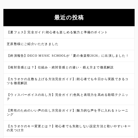
最近の投稿
【夏フェス】完全ガイド|初心者も楽しめる魅力と準備のポイント
芝原塾様にご紹介いただきました
【終演報告】DECO MUSIC SCHOOLが「夏の食楽祭2026」に出演しました！
【相対音感とは？】仕組み・絶対音感との違い・鍛え方まで徹底解説
【カラオケの点数を上げる方法完全ガイド】|初心者でも今日から実践できるコ
ツを徹底解説
【ウィスパーボイスの出し方】完全ガイド|色気と表現力を高める歌唱テクニッ
ク
【男性のためのいい声の出し方完全ガイド】|魅力的な声を手に入れるトレーニ
ング
【カラオケのキー変更とは？】初心者でも失敗しない設定方法と歌いやすいキー
の見つけ方