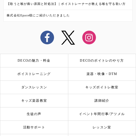
【歌うと喉が痛い原因と対処法】｜ボイストレーナーが教える喉を守る歌い方
株式会社Epace様にご紹介いただきました
DECOの魅力・料金
DECOのボイトレのやり方
ボイストレーニング
楽器・映像・DTM
ダンスレッスン
キッズボイトレ教室
キッズ楽器教室
講師紹介
生徒の声
イベント年間行事/アツメル
活動サポート
レッスン室