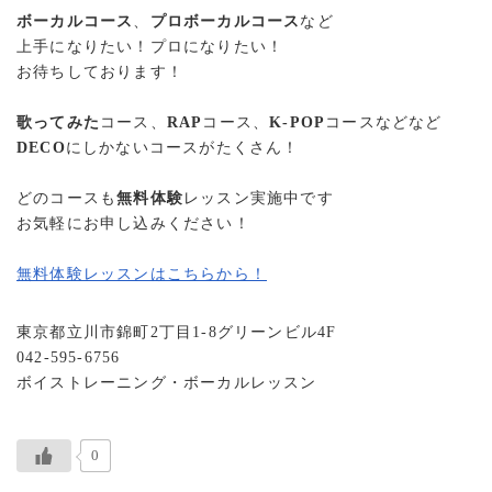
ボーカルコース
、
プロボーカルコース
など
上手になりたい！プロになりたい！
お待ちしております！
歌ってみた
コース、
RAP
コース、
K-POP
コースなどなど
DECO
にしかないコースがたくさん！
どのコースも
無料体験
レッスン実施中です
お気軽にお申し込みください！
無料体験レッスンはこちらから！
東京都立川市錦町2丁目1-8グリーンビル4F
042-595-6756
ボイストレーニング・ボーカルレッスン
0