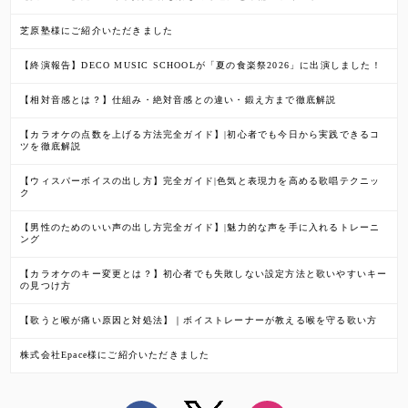
芝原塾様にご紹介いただきました
【終演報告】DECO MUSIC SCHOOLが「夏の食楽祭2026」に出演しました！
【相対音感とは？】仕組み・絶対音感との違い・鍛え方まで徹底解説
【カラオケの点数を上げる方法完全ガイド】|初心者でも今日から実践できるコ
ツを徹底解説
【ウィスパーボイスの出し方】完全ガイド|色気と表現力を高める歌唱テクニッ
ク
【男性のためのいい声の出し方完全ガイド】|魅力的な声を手に入れるトレーニ
ング
【カラオケのキー変更とは？】初心者でも失敗しない設定方法と歌いやすいキー
の見つけ方
【歌うと喉が痛い原因と対処法】｜ボイストレーナーが教える喉を守る歌い方
株式会社Epace様にご紹介いただきました