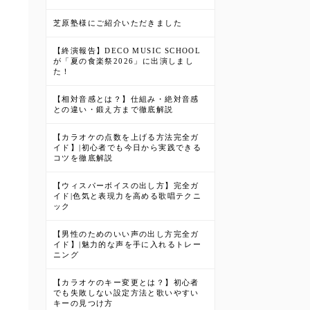
芝原塾様にご紹介いただきました
【終演報告】DECO MUSIC SCHOOL
が「夏の食楽祭2026」に出演しまし
た！
【相対音感とは？】仕組み・絶対音感
との違い・鍛え方まで徹底解説
【カラオケの点数を上げる方法完全ガ
イド】|初心者でも今日から実践できる
コツを徹底解説
【ウィスパーボイスの出し方】完全ガ
イド|色気と表現力を高める歌唱テクニ
ック
【男性のためのいい声の出し方完全ガ
イド】|魅力的な声を手に入れるトレー
ニング
【カラオケのキー変更とは？】初心者
でも失敗しない設定方法と歌いやすい
キーの見つけ方