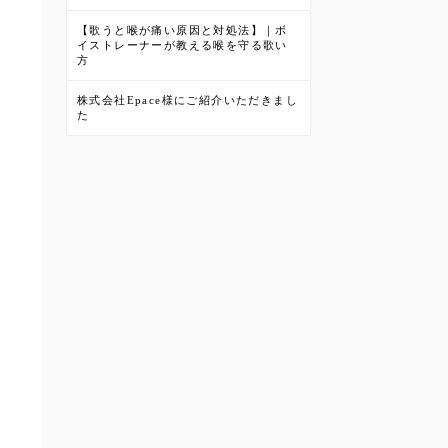
【歌うと喉が痛い原因と対処法】｜ボ
イストレーナーが教える喉を守る歌い
方
株式会社Epace様にご紹介いただきまし
た