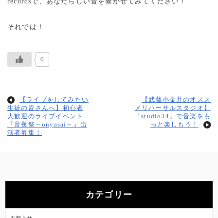
recordsで、あなたらしい音を響かせてみてください！
それでは！
0
【ライブをしてみたい
【武蔵小金井のオスス
生徒の皆さんへ】初心者
メリハーサルスタジオ】
大歓迎のライブイベント
「studio34」で音楽をも
『音夜祭～onyasai～』出
っと楽しもう！
演者募集！
カテゴリー
お知らせ