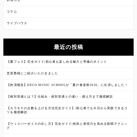
コラム
ライブハウス
最近の投稿
【夏フェス】完全ガイド|初心者も楽しめる魅力と準備のポイント
芝原塾様にご紹介いただきました
【終演報告】DECO MUSIC SCHOOLが「夏の食楽祭2026」に出演しました！
【相対音感とは？】仕組み・絶対音感との違い・鍛え方まで徹底解説
【カラオケの点数を上げる方法完全ガイド】|初心者でも今日から実践できるコ
ツを徹底解説
【ウィスパーボイスの出し方】完全ガイド|色気と表現力を高める歌唱テクニッ
ク