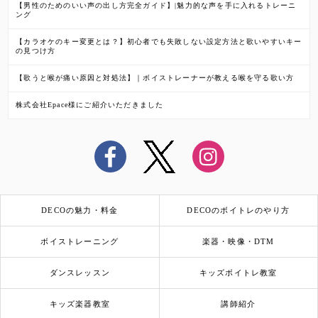
【男性のためのいい声の出し方完全ガイド】|魅力的な声を手に入れるトレーニ
ング
【カラオケのキー変更とは？】初心者でも失敗しない設定方法と歌いやすいキー
の見つけ方
【歌うと喉が痛い原因と対処法】｜ボイストレーナーが教える喉を守る歌い方
株式会社Epace様にご紹介いただきました
DECOの魅力・料金
DECOのボイトレのやり方
ボイストレーニング
楽器・映像・DTM
ダンスレッスン
キッズボイトレ教室
キッズ楽器教室
講師紹介